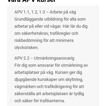
kvalitetssäkrade APV utbildningar och APV kurser får du den
APV 1.1, 1.2, 1.3 – Arbete på väg
kunskap du behöver för att arbeta tryggt, effektivt och i
Grundläggande utbildning för alla som
enlighet med lagkrav. Vi erbjuder kurser för alla nivåer – från
arbetar på eller vid vägar. Här lär du dig
grundläggande säkerhet till avancerade roller som vakt, lots
om säkerhetskrav, trafikregler och
och utmärkningsansvarig.
riskbedömning för att minimera
olycksrisken.
APV 2.2 – Utmärkningsansvarig
För dig som ansvarar för utmärkning av
arbetsplatser på väg. Kursen ger dig
djupgående kunskaper om skyltning,
vägmärken och trafikdirigering för att
säkerställa att arbetsplatsen är tydlig
och säker för trafikanterna.