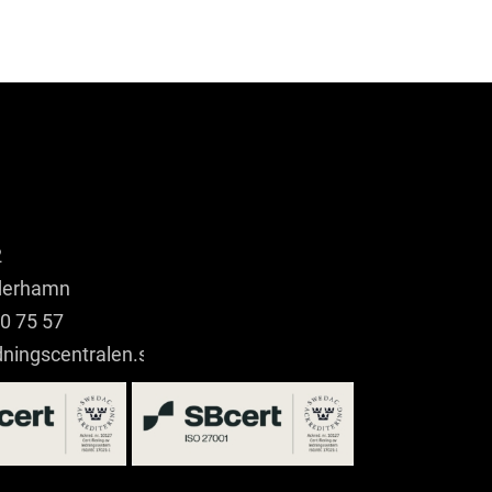
2
derhamn
0 75 57
dningscentralen.se