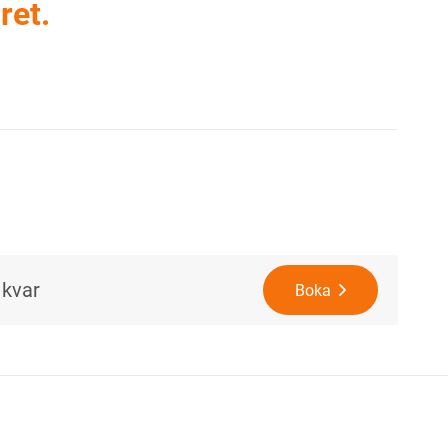
ret.
 kvar
Boka