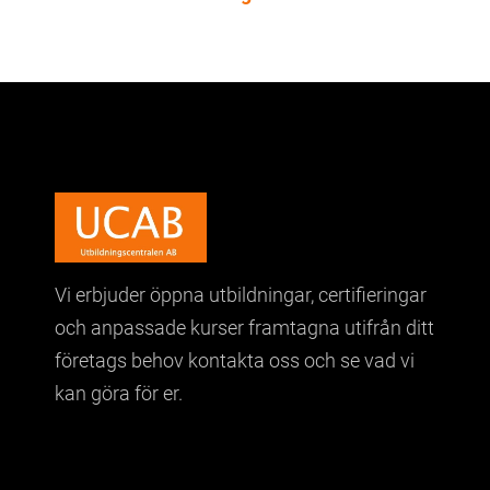
Vi erbjuder öppna utbildningar,
certifieringar
och anpassade kurser
framtagna utifrån ditt
företags behov
kontakta oss och se vad vi
kan göra för er.