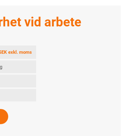
rhet vid arbete
SEK exkl. moms
ag