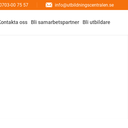
info@utbildningscentralen.se
0703-00 75 57
Kontakta oss
Bli samarbetspartner
Bli utbildare