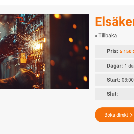
Elsäke
« Tillbaka
Pris:
5 150 
Dagar:
1 d
Start:
08:00
Slut:
Boka direkt