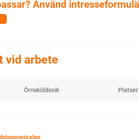
passar? Använd intresseformulä
t vid arbete
Örnsköldsvik
Platser
ldningscentralen.